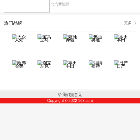
北汽新能源
热门品牌
更多
大众
宝马
奔驰
奥迪
本田
哈弗
别克
丰田
福特
日产
给我们提意见
Copyright ©
2022
163.com