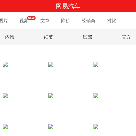
网易汽车
图片
视频
文章
降价
经销商
对比
内饰
细节
试驾
官方