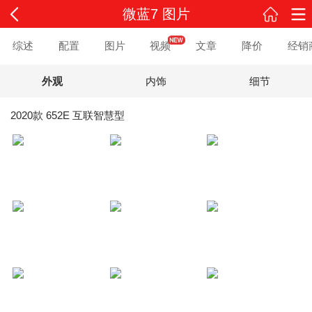
微蓝7 图片
综述
配置
图片
视频
文章
降价
经销
外观
内饰
细节
2020款 652E 互联智慧型