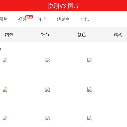
悦翔V3 图片
图片
视频
降价
经销商
对比
内饰
细节
颜色
试驾
型