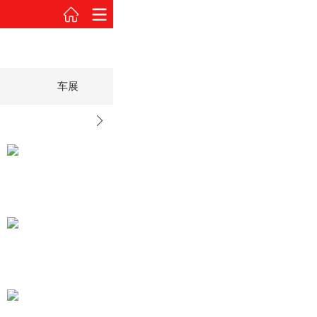
车展
2015款 1.4L MT美满型
2015款 1.4L MT美满型
车身颜色
试驾图解