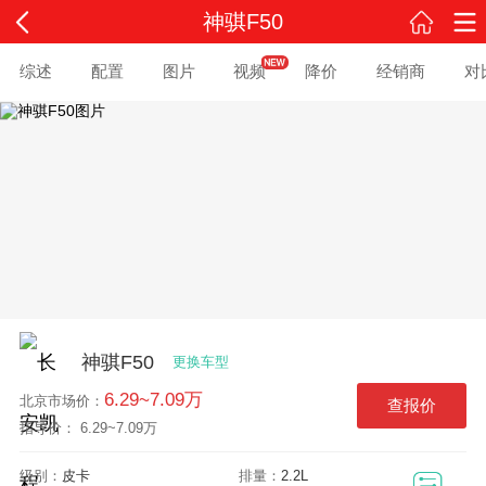
神骐F50
综述
配置
图片
视频
降价
经销商
对
神骐F50
更换车型
6.29~7.09万
北京
市场价：
查报价
指导价： 6.29~7.09万
级别：
皮卡
排量：
2.2L