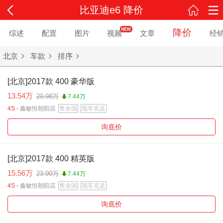
比亚迪e6 降价
降价
综述
配置
图片
视频
文章
经
北京
车款
排序
[北京]2017款 400 豪华版
13.54万
20.98万
7.44万
4S -
鑫敏恒朝阳店
售全国
现车充足
询底价
[北京]2017款 400 精英版
15.56万
23.00万
7.44万
4S -
鑫敏恒朝阳店
售全国
现车充足
询底价