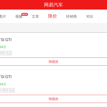
网易汽车
降价
图片
视频
文章
经销商
对比
SI GTI
.04万
现车充足
询底价
SI GTI
.04万
市
现车充足
询底价