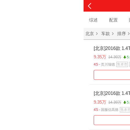
综述
配置
北京
车款
排序
[北京]2016款 1.4T
9.35万
14.39万
5
4S -
页川瑞德
售本市
[北京]2016款 1.4T
9.35万
14.39万
5
4S -
国服信高德
售本