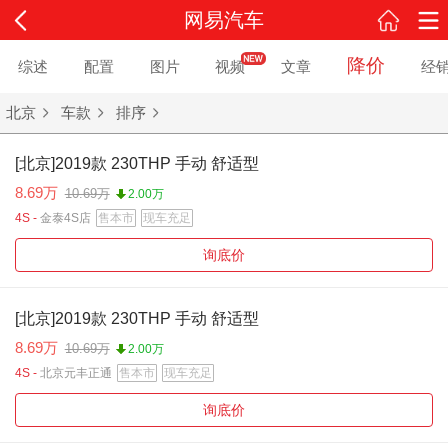
网易汽车
降价
综述
配置
图片
视频
文章
经
北京
车款
排序
[北京]2019款 230THP 手动 舒适型
8.69万
10.69万
2.00万
4S -
金泰4S店
售本市
现车充足
询底价
[北京]2019款 230THP 手动 舒适型
8.69万
10.69万
2.00万
4S -
北京元丰正通
售本市
现车充足
询底价