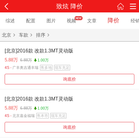
致炫 降价
降价
综述
配置
图片
视频
文章
经
北京
车款
排序
[北京]2016款 改款1.3MT灵动版
5.88万
6.88万
1.00万
4S -
广丰奥吉通丰瑞
售多地
现车充足
询底价
[北京]2016款 改款1.3MT灵动版
5.88万
6.88万
1.00万
4S -
北京嘉金福瑞
售本市
现车充足
询底价