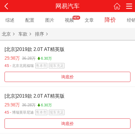
网易汽车
降价
综述
配置
图片
视频
文章
经
北京
车款
排序
[北京]2019款 2.0T AT精英版
29.98万
36.28万
6.30万
4S -
北京北苑福瑞
售本市
现车充足
询底价
[北京]2019款 2.0T AT精英版
29.98万
36.28万
6.30万
4S -
博瑞英菲尼迪
售本市
现车充足
询底价