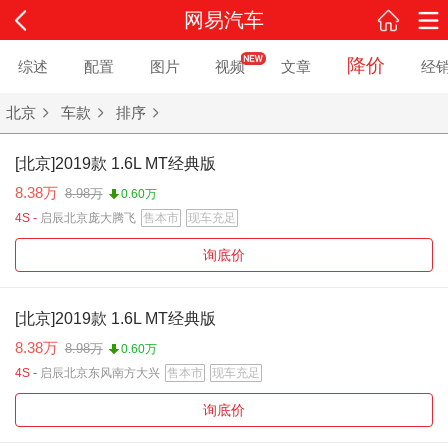
网易汽车
降价
综述
配置
图片
视频
文章
经
北京
车款
排序
[北京]2019款 1.6L MT经典版
8.38万
8.98万
0.60万
4S -
启辰北京庞大腾飞
售本市
现车充足
询底价
[北京]2019款 1.6L MT经典版
8.38万
8.98万
0.60万
4S -
启辰北京东风南方大兴
售本市
现车充足
询底价