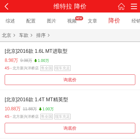
维特拉 降价
降价
综述
配置
图片
视频
文章
经
北京
车款
排序
[北京]2016款 1.6L MT进取型
8.98万
9.98万
1.00万
4S -
北方新兴洋桥店
售全国
现车充足
询底价
[北京]2016款 1.4T MT精英型
10.88万
11.88万
1.00万
4S -
北方新兴洋桥店
售全国
现车充足
询底价