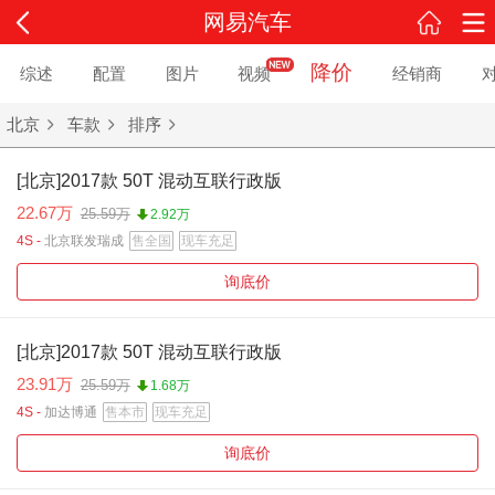
网易汽车
降价
综述
配置
图片
视频
经销商
北京
车款
排序
[北京]2017款 50T 混动互联行政版
22.67万
25.59万
2.92万
4S -
北京联发瑞成
售全国
现车充足
询底价
[北京]2017款 50T 混动互联行政版
23.91万
25.59万
1.68万
4S -
加达博通
售本市
现车充足
询底价