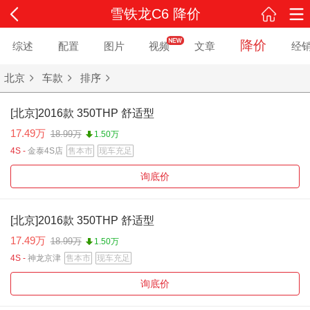
雪铁龙C6 降价
降价
综述
配置
图片
视频
文章
经
北京
车款
排序
[北京]2016款 350THP 舒适型
17.49万
18.99万
1.50万
4S -
金泰4S店
售本市
现车充足
询底价
[北京]2016款 350THP 舒适型
17.49万
18.99万
1.50万
4S -
神龙京津
售本市
现车充足
询底价