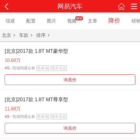
网易汽车
降价
综述
配置
图片
视频
文章
经
北京
车款
排序
[北京]2017款 1.8T MT豪华型
10.68万
4S -
凯瑞翔通众泰
售多地
现车充足
询底价
[北京]2017款 1.8T MT尊享型
11.68万
4S -
凯瑞翔通众泰
售多地
现车充足
询底价