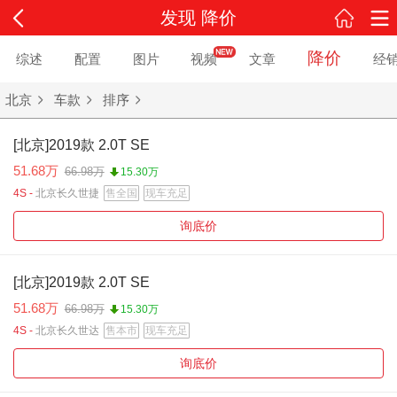
发现 降价
降价
综述
配置
图片
视频
文章
经
北京
车款
排序
[北京]2019款 2.0T SE
51.68万
66.98万
15.30万
4S -
北京长久世捷
售全国
现车充足
询底价
[北京]2019款 2.0T SE
51.68万
66.98万
15.30万
4S -
北京长久世达
售本市
现车充足
询底价