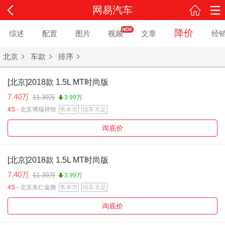
网易汽车
降价
综述
配置
图片
视频
文章
经
北京
车款
排序
[北京]2018款 1.5L MT时尚版
7.40万
11.39万
3.99万
4S -
北京博瑞祥恒
售本市
现车充足
询底价
[北京]2018款 1.5L MT时尚版
7.40万
11.39万
3.99万
4S -
北京东仁金舆
售本市
现车充足
询底价