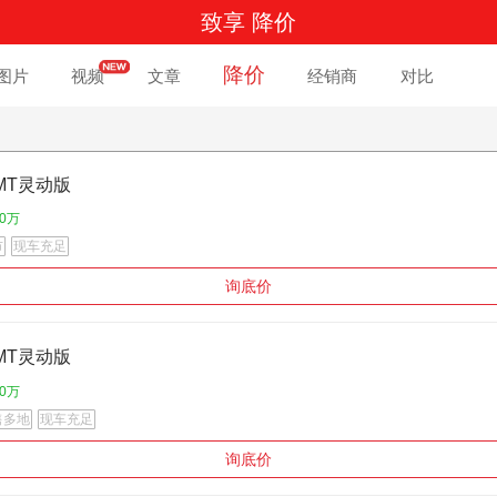
致享 降价
降价
图片
视频
文章
经销商
对比
.3MT灵动版
30万
市
现车充足
询底价
.3MT灵动版
30万
售多地
现车充足
询底价