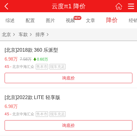
云度π1 降价
降价
综述
配置
图片
视频
文章
经
北京
车款
排序
[北京]2018款 360 乐派型
6.98万
7.58万
0.60万
4S -
北京中海汇众
售本市
现车充足
询底价
[北京]2022款 LITE 轻享版
6.98万
4S -
北京中海汇众
售本市
现车充足
询底价