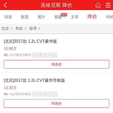
英格尼斯 降价
降价
综述
配置
图片
视频
文章
经
北京
车款
排序
[北京]2017款 1.2L CVT豪华版
12.90万
4S -
北方新兴洋桥店
售全国
现车充足
询底价
[北京]2017款 1.2L CVT豪华导航版
13.30万
4S -
北方新兴洋桥店
售全国
现车充足
询底价