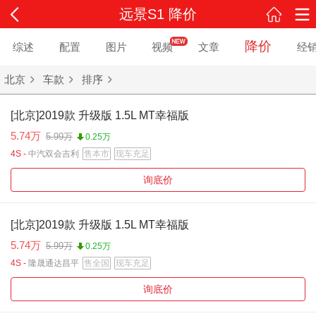
远景S1 降价
降价
综述
配置
图片
视频
文章
经
北京
车款
排序
[北京]2019款 升级版 1.5L MT幸福版
5.74万
5.99万
0.25万
4S -
中汽双会吉利
售本市
现车充足
询底价
[北京]2019款 升级版 1.5L MT幸福版
5.74万
5.99万
0.25万
4S -
隆晟通达昌平
售全国
现车充足
询底价