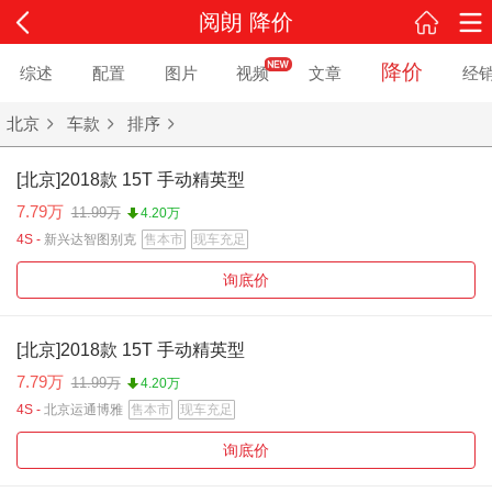
阅朗 降价
降价
综述
配置
图片
视频
文章
经
北京
车款
排序
[北京]2018款 15T 手动精英型
7.79万
11.99万
4.20万
4S -
新兴达智图别克
售本市
现车充足
询底价
[北京]2018款 15T 手动精英型
7.79万
11.99万
4.20万
4S -
北京运通博雅
售本市
现车充足
询底价