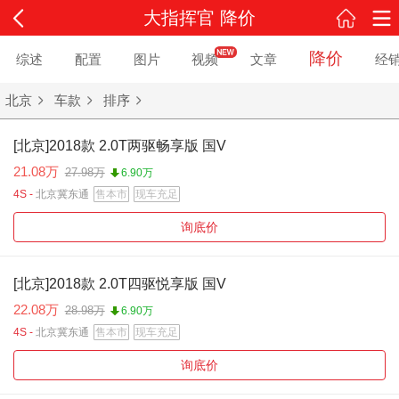
大指挥官 降价
降价
综述
配置
图片
视频
文章
经
北京
车款
排序
[北京]2018款 2.0T两驱畅享版 国V
21.08万
27.98万
6.90万
4S -
北京冀东通
售本市
现车充足
询底价
[北京]2018款 2.0T四驱悦享版 国V
22.08万
28.98万
6.90万
4S -
北京冀东通
售本市
现车充足
询底价