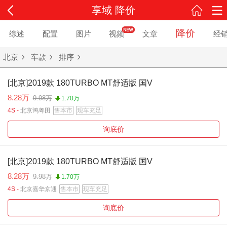
享域 降价
降价
综述
配置
图片
视频
文章
经
北京
车款
排序
[北京]2019款 180TURBO MT舒适版 国V
8.28万
9.98万
1.70万
4S -
北京鸿粤田
售本市
现车充足
询底价
[北京]2019款 180TURBO MT舒适版 国V
8.28万
9.98万
1.70万
4S -
北京嘉华京通
售本市
现车充足
询底价