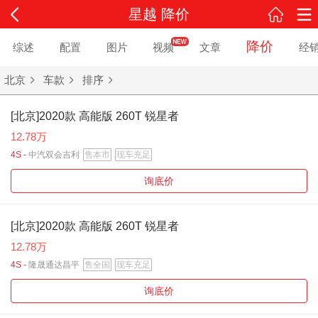
星越 降价
降价
综述
配置
图片
视频
文章
经
北京
车款
排序
[北京]2020款 高能版 260T 锐星者
12.78万
4S -
中汽双会吉利
售本市
现车充足
询底价
[北京]2020款 高能版 260T 锐星者
12.78万
4S -
隆晟通达昌平
售全国
现车充足
询底价