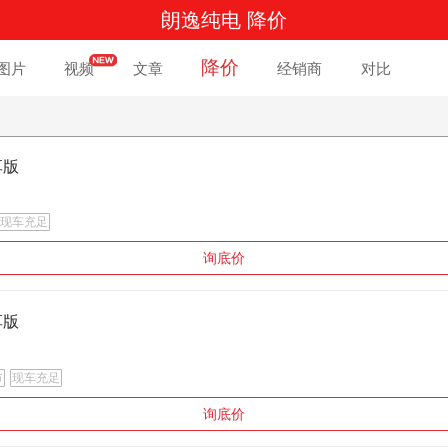
朗逸纯电 降价
降价
图片
视频
文章
经销商
对比
享版
现车充足
询底价
享版
市
现车充足
询底价