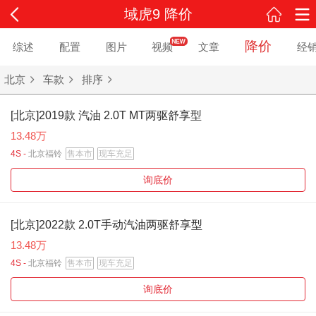
域虎9 降价
降价
综述
配置
图片
视频
文章
经
北京
车款
排序
[北京]2019款 汽油 2.0T MT两驱舒享型
13.48万
4S -
北京福铃
售本市
现车充足
询底价
[北京]2022款 2.0T手动汽油两驱舒享型
13.48万
4S -
北京福铃
售本市
现车充足
询底价