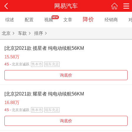
网易汽车
降价
综述
配置
视频
文章
经销商
北京
车款
排序
[北京]2021款 揽星者 纯电动续航56KM
15.58万
4S -
北京京诚跃
售本市
现车充足
询底价
[北京]2021款 耀星者 纯电动续航56KM
16.88万
4S -
北京京诚跃
售本市
现车充足
询底价