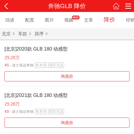
奔驰GLB 降价
降价
综述
配置
图片
视频
文章
经
北京
车款
排序
[北京]2020款 GLB 180 动感型
29.28万
4S -
波士瑞达奔驰
售本市
现车充足
询底价
[北京]2021款 GLB 180 动感型
29.28万
4S -
波士瑞达奔驰
售本市
现车充足
询底价