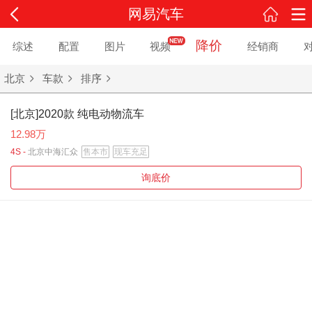
网易汽车
降价
综述
配置
图片
视频
经销商
北京
车款
排序
[北京]2020款 纯电动物流车
12.98万
4S -
北京中海汇众
售本市
现车充足
询底价