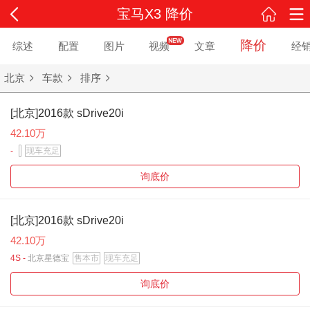
宝马X3 降价
降价
综述
配置
图片
视频
文章
经
北京
车款
排序
[北京]2016款 sDrive20i
42.10万
-
现车充足
询底价
[北京]2016款 sDrive20i
42.10万
4S -
北京星德宝
售本市
现车充足
询底价