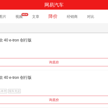
网易汽车
降价
图片
视频
文章
经销商
对比
4款 40 e-tron 创行版
询底价
4款 40 e-tron 创行版
售本市
现车充足
询底价