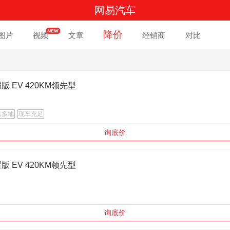
网易汽车
降价
图片
视频
文章
经销商
对比
耀版 EV 420KM领先型
售多地
现车充足
询底价
耀版 EV 420KM领先型
询底价