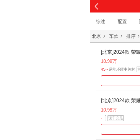
综述
配置
北京
车款
排序
[北京]2024款 荣
10.98万
4S -
易能环耀中关村
[北京]2024款 荣
10.98万
-
现车充足