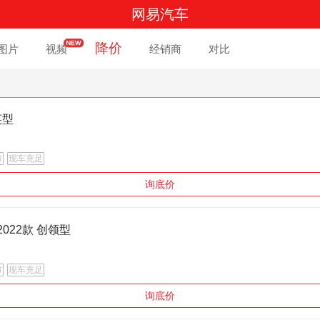
网易汽车
降价
图片
视频
经销商
对比
英型
市
现车充足
询底价
2022款 创领型
市
现车充足
询底价