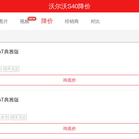
沃尔沃S40降价
降价
图片
视频
经销商
对比
0AT典雅版
市
现车充足
询底价
0AT典雅版
售本市
现车充足
询底价