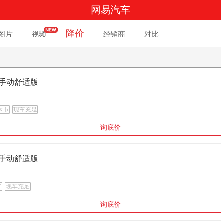
网易汽车
降价
图片
视频
经销商
对比
.6 手动舒适版
本市
现车充足
询底价
.6 手动舒适版
市
现车充足
询底价