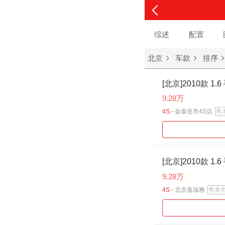
综述
配置
北京
车款
排序
[北京]2010款 1
9.28万
4S -
金泰亚市4S店
售
[北京]2010款 1
9.28万
4S -
北京嘉瑞雅
售本