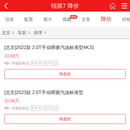
锐骐7 降价
降价
综述
配置
图片
视频
文章
经
北京
车款
排序
[北京]2022款 2.0T手动两驱汽油标准型4K31
10.98万
4S -
华盛昌裕达
售本市
现车充足
询底价
[北京]2023款 2.0T手动两驱汽油标准型
10.98万
4S -
华盛昌裕达
售本市
现车充足
询底价