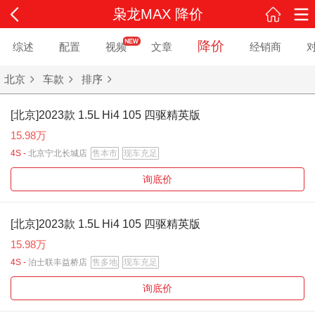
枭龙MAX 降价
降价
综述
配置
视频
文章
经销商
北京
车款
排序
[北京]2023款 1.5L Hi4 105 四驱精英版
15.98万
4S -
北京宁北长城店
售本市
现车充足
询底价
[北京]2023款 1.5L Hi4 105 四驱精英版
15.98万
4S -
泊士联丰益桥店
售多地
现车充足
询底价