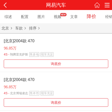
网易汽车
降价
综述
配置
图片
视频
文章
经
北京
车款
排序
[北京]2004款 470
96.85万
4S -
翔腾雷克萨斯
售多地
现车充足
询底价
[北京]2004款 470
96.85万
4S -
北京博瑞凌志
售本市
现车充足
询底价