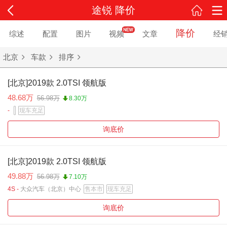
途锐 降价
降价
综述
配置
图片
视频
文章
经
北京
车款
排序
[北京]2019款 2.0TSI 领航版
48.68万
56.98万
8.30万
-
现车充足
询底价
[北京]2019款 2.0TSI 领航版
49.88万
56.98万
7.10万
4S -
大众汽车（北京）中心
售本市
现车充足
询底价