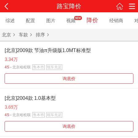
路宝降价
降价
综述
配置
图片
视频
经销商
北京
车款
排序
[北京]2009款 节油π升级版1.0MT标准型
3.34万
4S -
北京哈松联
售本市
现车充足
询底价
[北京]2004款 1.0基本型
3.69万
4S -
北京哈松联
售本市
现车充足
询底价