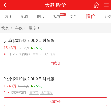
天籁 降价
降价
综述
配置
图片
视频
文章
经
北京
车款
排序
[北京]2019款 2.0L XE 时尚版
15.48万
17.98万
2.50万
4S -
日产汇京福瑞店
售本市
现车充足
询底价
[北京]2019款 2.0L XE 时尚版
15.48万
17.98万
2.50万
4S -
北京中汽雷日
售本市
现车充足
询底价