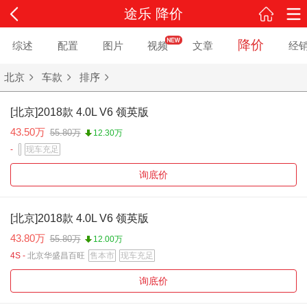
途乐 降价
降价
综述
配置
图片
视频
文章
经
北京
车款
排序
[北京]2018款 4.0L V6 领英版
43.50万
55.80万
12.30万
-
现车充足
询底价
[北京]2018款 4.0L V6 领英版
43.80万
55.80万
12.00万
4S -
北京华盛昌百旺
售本市
现车充足
询底价