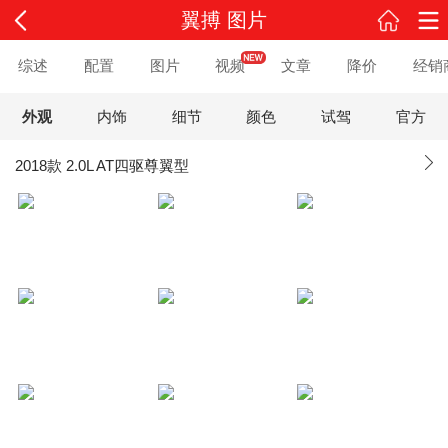
翼搏 图片
综述
配置
图片
视频
文章
降价
经销
外观
内饰
细节
颜色
试驾
官方
2018款 2.0L AT四驱尊翼型