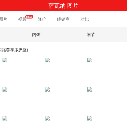
萨瓦纳 图片
图片
视频
降价
经销商
对比
内饰
细节
T四驱尊享版(5座)