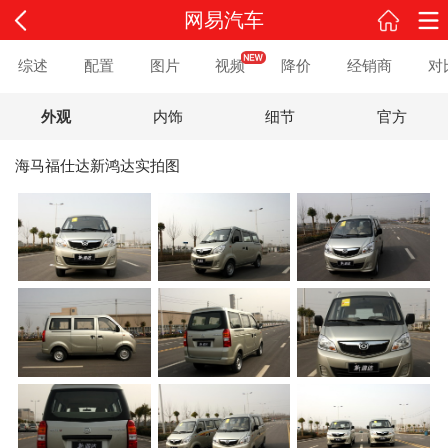
网易汽车
综述
配置
图片
视频
降价
经销商
对
外观
内饰
细节
官方
海马福仕达新鸿达实拍图