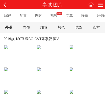
享域 图片
综述
配置
图片
视频
文章
降价
经销
外观
内饰
细节
颜色
试驾
官方
2019款 180TURBO CVT乐享版 国V