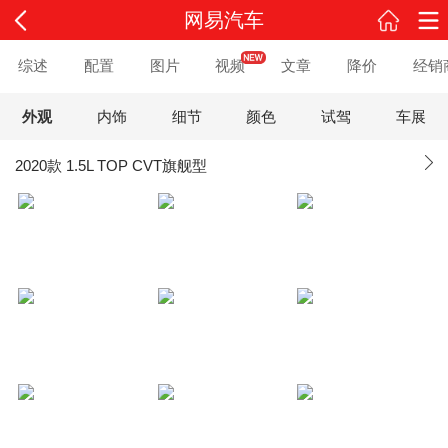
网易汽车
综述
配置
图片
视频
文章
降价
经销
外观
内饰
细节
颜色
试驾
车展
2020款 1.5L TOP CVT旗舰型