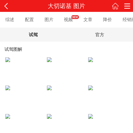
大切诺基 图片
综述
配置
图片
视频
文章
降价
经销
试驾
官方
试驾图解