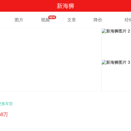
新海狮
图片
视频
文章
降价
经
更换车型
.68万