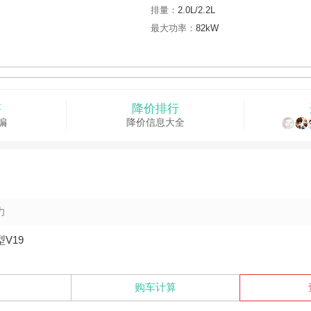
排量：
2.0L/2.2L
最大功率：
82kW
答
降价排行
编
降价信息大全
力
型V19
比
购车计算