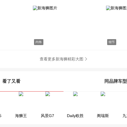
内饰
细节
查看更多新海狮精彩大图
看了又看
同品牌车型
5
小海狮
海狮王
风景G7
海狮王
Daily欧胜
金杯海狮
阁瑞斯
九