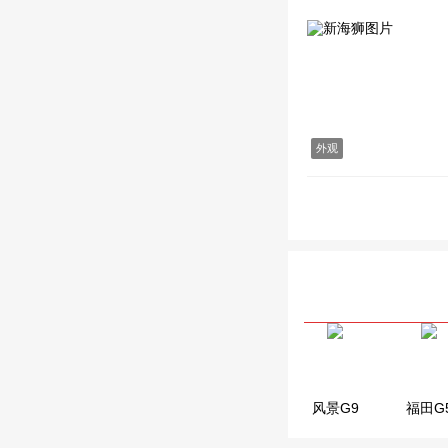
外观
风景G9
大海狮
福田G