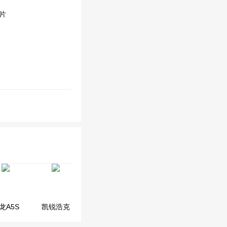
龙A5S
金杯F50
凯锐浩克
金杯快运
阁瑞斯
新海